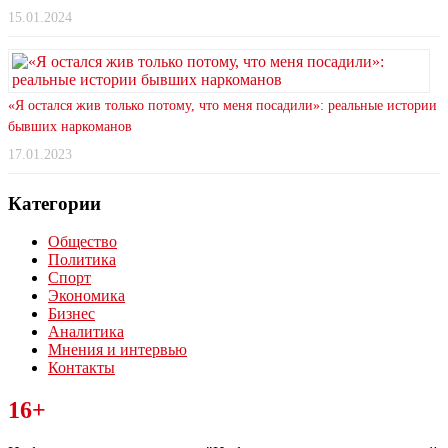
15.01.2024
«Я остался жив только потому, что меня посадили»: реальные истории
бывших наркоманов
17.01.2023
Категории
Общество
Политика
Спорт
Экономика
Бизнес
Аналитика
Мнения и интервью
Контакты
Читайте последние новости дня в Тульской области на сайте
16+
“ЗаНовомосковск”