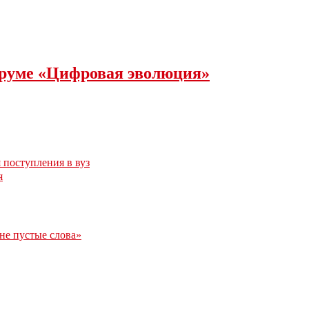
оруме «Цифровая эволюция»
 поступления в вуз
я
 не пустые слова»