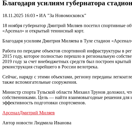
Благодаря усилиям губернатора стадио
18.11.2025 16:03 • ИА "За Новомосковск"
18 ноября губернатор Дмитрий Миляев посетил спортивные объ
«Арсенал» и открытый теннисный корт.
Благодаря усилиям Дмитрия Миляева в Туле стадион «Арсенал
Работа по передаче объектов спортивной инфраструктуры в ре
2015 году, которое полностью перешло в региональную собств
2019 году за счет внебюджетных средств был построен крытый
реконструкция старейшего в России велотрека.
Сейчас, наряду с этими объектами, региону переданы легкоат
также вспомогательные сооружения.
Министр спорта Тульской области Михаил Трунов доложил, что
собственниками. Цель — найти взаимовыгодные решения для их
эффективность подготовки спортсменов.
Арсенал
Дмитрий Миляев
Автор новости Людмила Иванова