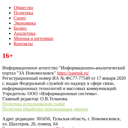
Общество
Политика
Спорт
Экономика
Бизнес
Аналитика
Мнения и интервью
Контакты
Читайте последние новости дня в Тульской области на сайте
16+
“ЗаНовомосковск”
Информационное агентство "Информационно-аналитический
портал "ЗА Новомосковск"
https://zanmsk.ru/
Регистрационный номер ИА № ФС77-77549 от 17 января 2020
г, выдан Федеральной службой по надзору в сфере связи,
информационных технологий и массовых коммуникаций.
Учредитель: ООО «Информационные системы».
Главный редактор: О.В.Тельнова.
Политика использования cookie
Политика обработки персональных данных
Адрес редакции: 301650, Тульская область, г. Новомосковск,
ул. Шахтеров, 26, помещ. 64