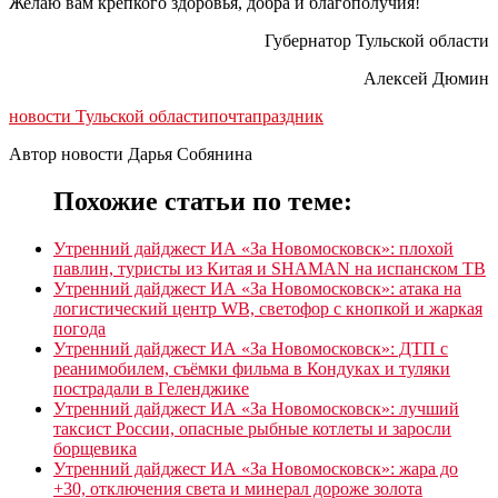
Желаю вам крепкого здоровья, добра и благополучия!
Губернатор Тульской области
Алексей Дюмин
новости Тульской области
почта
праздник
Автор новости Дарья Собянина
Похожие статьи по теме:
Утренний дайджест ИА «За Новомосковск»: плохой
павлин, туристы из Китая и SHAMAN на испанском ТВ
Утренний дайджест ИА «За Новомосковск»: атака на
логистический центр WB, светофор с кнопкой и жаркая
погода
Утренний дайджест ИА «За Новомосковск»: ДТП с
реанимобилем, съёмки фильма в Кондуках и туляки
пострадали в Геленджике
Утренний дайджест ИА «За Новомосковск»: лучший
таксист России, опасные рыбные котлеты и заросли
борщевика
Утренний дайджест ИА «За Новомосковск»: жара до
+30, отключения света и минерал дороже золота