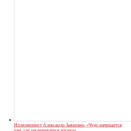
Иллюзионист Александр Заварзин: «Чудо начинается
там, где заканчивается логика»