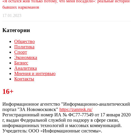
«Я остался жив только потому, что меня посадили»: реальные истории
бывших наркоманов
17.01.2023
Категории
Общество
Политика
Спорт
Экономика
Бизнес
Аналитика
Мнения и интервью
Контакты
Читайте последние новости дня в Тульской области на сайте
16+
“ЗаНовомосковск”
Информационное агентство "Информационно-аналитический
портал "ЗА Новомосковск"
https://zanmsk.ru/
Регистрационный номер ИА № ФС77-77549 от 17 января 2020
г, выдан Федеральной службой по надзору в сфере связи,
информационных технологий и массовых коммуникаций.
Учредитель: ООО «Информационные системы».