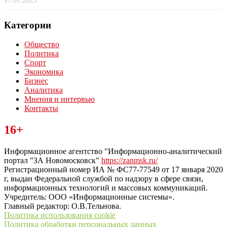
17.01.2023
Категории
Общество
Политика
Спорт
Экономика
Бизнес
Аналитика
Мнения и интервью
Контакты
Читайте последние новости дня в Тульской области на сайте
16+
“ЗаНовомосковск”
Информационное агентство "Информационно-аналитический
портал "ЗА Новомосковск"
https://zanmsk.ru/
Регистрационный номер ИА № ФС77-77549 от 17 января 2020
г, выдан Федеральной службой по надзору в сфере связи,
информационных технологий и массовых коммуникаций.
Учредитель: ООО «Информационные системы».
Главный редактор: О.В.Тельнова.
Политика использования cookie
Политика обработки персональных данных