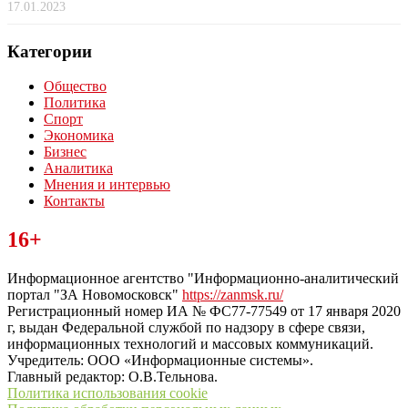
17.01.2023
Категории
Общество
Политика
Спорт
Экономика
Бизнес
Аналитика
Мнения и интервью
Контакты
Читайте последние новости дня в Тульской области на сайте
16+
“ЗаНовомосковск”
Информационное агентство "Информационно-аналитический
портал "ЗА Новомосковск"
https://zanmsk.ru/
Регистрационный номер ИА № ФС77-77549 от 17 января 2020
г, выдан Федеральной службой по надзору в сфере связи,
информационных технологий и массовых коммуникаций.
Учредитель: ООО «Информационные системы».
Главный редактор: О.В.Тельнова.
Политика использования cookie