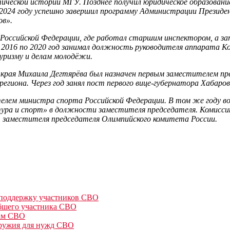
ической истории МГУ. Позднее получил юридическое образовани
 2024 году успешно завершил программу Администрации Президе
ов».
 Российской Федерации, где работал старшим инспектором, а за
С 2016 по 2020 год занимал должность руководителя аппарата
туризму и делам молодёжи.
о края Михаила Дегтярёва был назначен первым заместителем пр
гиона. Через год занял пост первого вице-губернатора Хабаров
елем министра спорта Российской Федерации. В том же году во
тура и спорт» в должности заместителя председателя. Комисси
ст заместителя председателя Олимпийского комитета России.
а поддержку участников СВО
ибшего участника СВО
цам СВО
оружия для нужд СВО