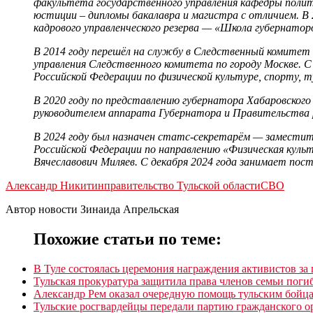
факультета государственного управления кафедры полит
юстиции – дипломы бакалавра и магистра с отличием. В
кадрового управленческого резерва — «Школа губернатор
В 2014 году перешёл на службу в Следственный комитет
управления Следственного комитета по городу Москве. 
Российской Федерации по физической культуре, спорту, 
В 2020 году по представлению губернатора Хабаровског
руководителем аппарата Губернатора и Правительства ре
В 2024 году был назначен статс-секретарём — заместит
Российской Федерации по направлению «Физическая куль
Вячеславович Миляев. С декабря 2024 года занимает по
Александр Никитин
правительство Тульской области
СВО
Автор новости Зинаида Апрельская
Похожие статьи по теме:
В Туле состоялась церемония награждения активистов з
Тульская прокуратура защитила права членов семьи пог
Александр Рем оказал очередную помощь тульским бой
Тульские росгвардейцы передали партию гражданского 