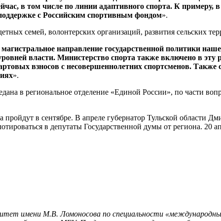
час, в том числе по линии адаптивного спорта. К примеру, 
 поддержке с Российским спортивным фондом
».
тных семей, волонтерских организаций, развития сельских тер
 магистральное направление государственной политики наше
уровней власти. Министерство спорта также включено в эту р
тартовых взносов с несовершеннолетних спортсменов. Также
тиях
».
едана в региональное отделение «Единой России», по части воп
 пройдут в сентябре. В апреле губернатор Тульской области Дм
тироваться в депутаты Государственной думы от региона. 20 ап
ситет имени М.В. Ломоносова по специальности «международные