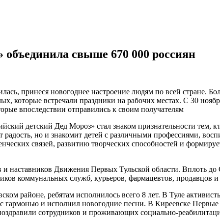
 объединила свыше 670 000 россиян
лась, принеся новогоднее настроение людям по всей стране. Бо
х, которые встречали праздники на рабочих местах. С 30 ноября
торые впоследствии отправились к своим получателям
сийский детский Дед Мороз» стал знаком признательности тем, к
т радость, но и знакомит детей с различными профессиями, вос
ческих связей, развитию творческих способностей и формирует
ов и наставников Движения Первых Тульской области. Вплоть д
ников коммунальных служб, курьеров, фармацевтов, продавцов и
ком районе, ребятам исполнилось всего 8 лет. В Туле активист
 с гармонью и исполнил новогодние песни. В Киреевске Первые
поздравили сотрудников и проживающих социально-реабилитаци