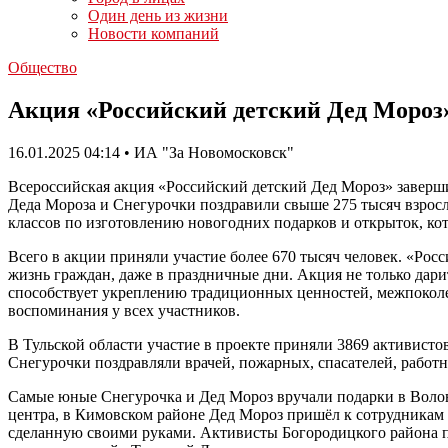
Один день из жизни
Новости компаний
Общество
Акция «Российский детский Дед Мороз»
16.01.2025 04:14 • ИА "За Новомосковск"
Всероссийская акция «Российский детский Дед Мороз» заверши
Деда Мороза и Снегурочки поздравили свыше 275 тысяч взрослы
классов по изготовлению новогодних подарков и открыток, ко
Всего в акции приняли участие более 670 тысяч человек. «Рос
жизнь граждан, даже в праздничные дни. Акция не только дари
способствует укреплению традиционных ценностей, межпоколен
воспоминания у всех участников.
В Тульской области участие в проекте приняли 3869 активист
Снегурочки поздравляли врачей, пожарных, спасателей, работ
Самые юные Снегурочка и Дед Мороз вручали подарки в Воловс
центра, в Кимовском районе Дед Мороз пришёл к сотрудникам
сделанную своими руками. Активисты Богородицкого района 