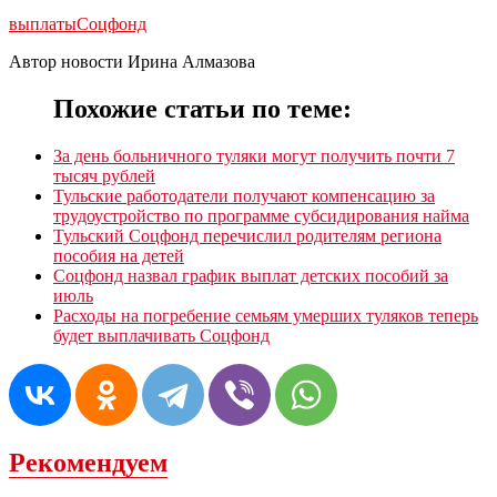
выплаты
Соцфонд
Автор новости Ирина Алмазова
Похожие статьи по теме:
За день больничного туляки могут получить почти 7
тысяч рублей
Тульские работодатели получают компенсацию за
трудоустройство по программе субсидирования найма
Тульский Соцфонд перечислил родителям региона
пособия на детей
Соцфонд назвал график выплат детских пособий за
июль
Расходы на погребение семьям умерших туляков теперь
будет выплачивать Соцфонд
Рекомендуем