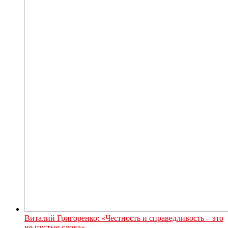
Виталий Григоренко: «Честность и справедливость – это
не пустые слова»