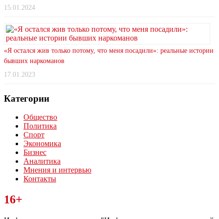
15.01.2024
«Я остался жив только потому, что меня посадили»: реальные истории
бывших наркоманов
17.01.2023
Категории
Общество
Политика
Спорт
Экономика
Бизнес
Аналитика
Мнения и интервью
Контакты
Читайте последние новости дня в Тульской области на сайте
16+
“ЗаНовомосковск”