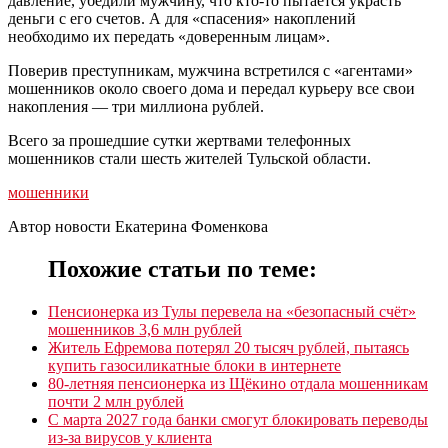
давление, убедили мужчину, что кто-то пытается украсть
деньги с его счетов. А для «спасения» накоплений
необходимо их передать «доверенным лицам».
Поверив преступникам, мужчина встретился с «агентами»
мошенников около своего дома и передал курьеру все свои
накопления — три миллиона рублей.
Всего за прошедшие сутки жертвами телефонных
мошенников стали шесть жителей Тульской области.
мошенники
Автор новости Екатерина Фоменкова
Похожие статьи по теме:
Пенсионерка из Тулы перевела на «безопасный счёт»
мошенников 3,6 млн рублей
Житель Ефремова потерял 20 тысяч рублей, пытаясь
купить газосиликатные блоки в интернете
80-летняя пенсионерка из Щёкино отдала мошенникам
почти 2 млн рублей
С марта 2027 года банки смогут блокировать переводы
из-за вирусов у клиента