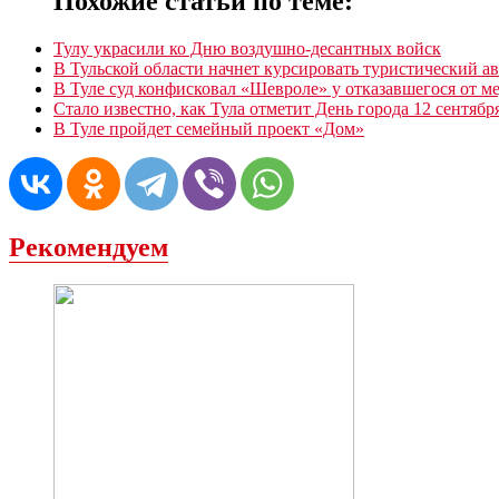
Похожие статьи по теме:
Тулу украсили ко Дню воздушно-десантных войск
В Тульской области начнет курсировать туристический ав
В Туле суд конфисковал «Шевроле» у отказавшегося от м
Стало известно, как Тула отметит День города 12 сентябр
В Туле пройдет семейный проект «Дом»
Рекомендуем