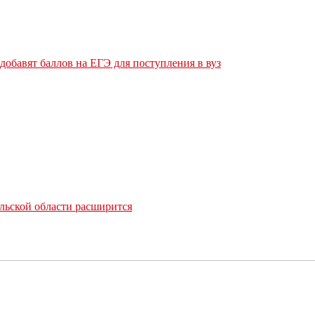
обавят баллов на ЕГЭ для поступления в вуз
льской области расширится