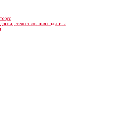
тобус
едосвидетельствования водителя
я