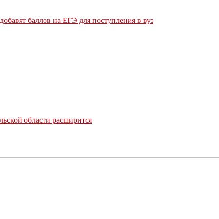
обавят баллов на ЕГЭ для поступления в вуз
льской области расширится