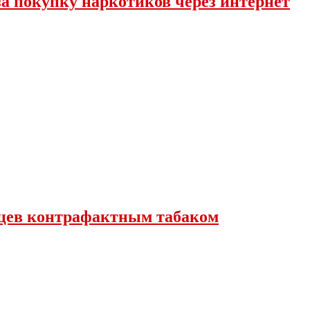
за покупку наркотиков через интернет
вцев контрафактным табаком