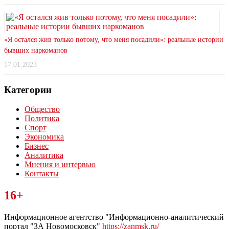
«Я остался жив только потому, что меня посадили»: реальные истории
бывших наркоманов
17.01.2023
Категории
Общество
Политика
Спорт
Экономика
Бизнес
Аналитика
Мнения и интервью
Контакты
Читайте последние новости дня в Тульской области на сайте
16+
“ЗаНовомосковск”
Информационное агентство "Информационно-аналитический
портал "ЗА Новомосковск"
https://zanmsk.ru/