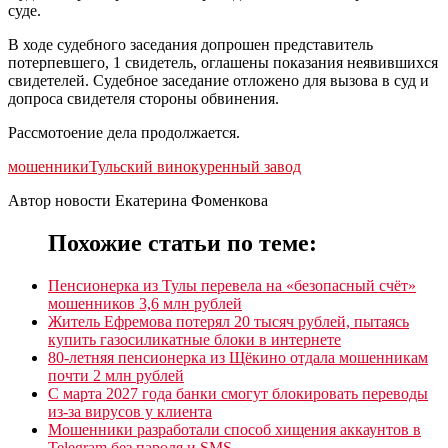
суде.
В ходе судебного заседания допрошен представитель
потерпевшего, 1 свидетель, оглашены показания неявившихся
свидетелей. Судебное заседание отложено для вызова в суд и
допроса свидетеля стороны обвинения.
Рассмотоение дела продолжается.
мошенники
Тульский винокуренный завод
Автор новости Екатерина Фоменкова
Похожие статьи по теме:
Пенсионерка из Тулы перевела на «безопасный счёт»
мошенников 3,6 млн рублей
Житель Ефремова потерял 20 тысяч рублей, пытаясь
купить газосиликатные блоки в интернете
80-летняя пенсионерка из Щёкино отдала мошенникам
почти 2 млн рублей
С марта 2027 года банки смогут блокировать переводы
из-за вирусов у клиента
Мошенники разработали способ хищения аккаунтов в
Telegram без пароля и SMS