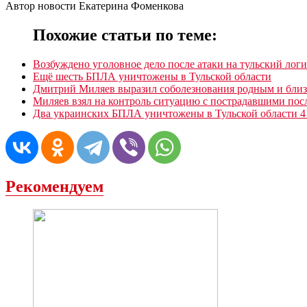
Автор новости Екатерина Фоменкова
Похожие статьи по теме:
Возбуждено уголовное дело после атаки на тульский лог
Ещë шесть БПЛА уничтожены в Тульской области
Дмитрий Миляев выразил соболезнования родным и бли
Миляев взял на контроль ситуацию с пострадавшими пос
Два украинских БПЛА уничтожены в Тульской области 4 
Рекомендуем