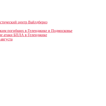
истический центр Вайлдбериз
зким погибших в Геленджике и Подмосковье
ле атаки БПЛА в Геленджике
августа