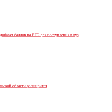
обавят баллов на ЕГЭ для поступления в вуз
льской области расширится