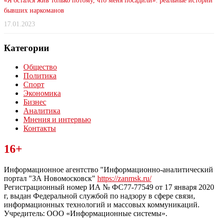
«Я остался жив только потому, что меня посадили»: реальные истории
бывших наркоманов
17.01.2023
Категории
Общество
Политика
Спорт
Экономика
Бизнес
Аналитика
Мнения и интервью
Контакты
Читайте последние новости дня в Тульской области на сайте
16+
“ЗаНовомосковск”
Информационное агентство "Информационно-аналитический
портал "ЗА Новомосковск"
https://zanmsk.ru/
Регистрационный номер ИА № ФС77-77549 от 17 января 2020
г, выдан Федеральной службой по надзору в сфере связи,
информационных технологий и массовых коммуникаций.
Учредитель: ООО «Информационные системы».