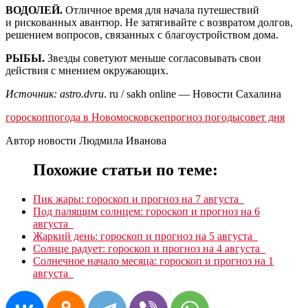
ВОДОЛЕЙ.
Отличное время для начала путешествий
и рискованных авантюр. Не затягивайте с возвратом долгов,
решением вопросов, связанных с благоустройством дома.
РЫБЫ.
Звезды советуют меньше согласовывать свои
действия с мнением окружающих.
Источник: astro.dvru
. ru / sakh online — Новости Сахалина
гороскоп
погода в Новомосковске
прогноз погоды
совет дня
Автор новости Людмила Иванова
Похожие статьи по теме:
Пик жары: гороскоп и прогноз на 7 августа
Под палящим солнцем: гороскоп и прогноз на 6
августа
Жаркий день: гороскоп и прогноз на 5 августа
Солнце радует: гороскоп и прогноз на 4 августа
Солнечное начало месяца: гороскоп и прогноз на 1
августа