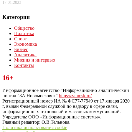
17.01.2023
Категории
Общество
Политика
Спорт
Экономика
Бизнес
Аналитика
Мнения и интервью
Контакты
Читайте последние новости дня в Тульской области на сайте
16+
“ЗаНовомосковск”
Информационное агентство "Информационно-аналитический
портал "ЗА Новомосковск"
https://zanmsk.ru/
Регистрационный номер ИА № ФС77-77549 от 17 января 2020
г, выдан Федеральной службой по надзору в сфере связи,
информационных технологий и массовых коммуникаций.
Учредитель: ООО «Информационные системы».
Главный редактор: О.В.Тельнова.
Политика использования cookie