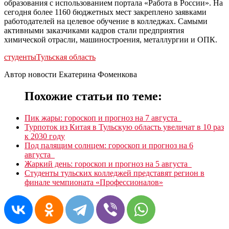
образования с использованием портала «Работа в России». На
сегодня более 1160 бюджетных мест закреплено заявками
работодателей на целевое обучение в колледжах. Самыми
активными заказчиками кадров стали предприятия
химической отрасли, машиностроения, металлургии и ОПК.
студенты
Тульская область
Автор новости Екатерина Фоменкова
Похожие статьи по теме:
Пик жары: гороскоп и прогноз на 7 августа
Турпоток из Китая в Тульскую область увеличат в 10 раз
к 2030 году
Под палящим солнцем: гороскоп и прогноз на 6
августа
Жаркий день: гороскоп и прогноз на 5 августа
Студенты тульских колледжей представят регион в
финале чемпионата «Профессионалов»