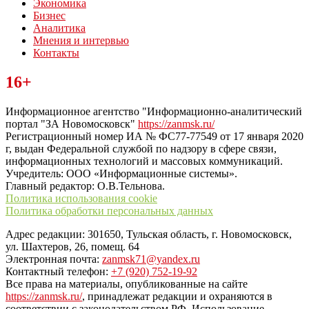
Экономика
Бизнес
Аналитика
Мнения и интервью
Контакты
Читайте последние новости дня в Тульской области на сайте
16+
“ЗаНовомосковск”
Информационное агентство "Информационно-аналитический
портал "ЗА Новомосковск"
https://zanmsk.ru/
Регистрационный номер ИА № ФС77-77549 от 17 января 2020
г, выдан Федеральной службой по надзору в сфере связи,
информационных технологий и массовых коммуникаций.
Учредитель: ООО «Информационные системы».
Главный редактор: О.В.Тельнова.
Политика использования cookie
Политика обработки персональных данных
Адрес редакции: 301650, Тульская область, г. Новомосковск,
ул. Шахтеров, 26, помещ. 64
Электронная почта:
zanmsk71@yandex.ru
Контактный телефон:
+7 (920) 752-19-92
Все права на материалы, опубликованные на сайте
https://zanmsk.ru/
, принадлежат редакции и охраняются в
соответствии с законодательством РФ. Использование