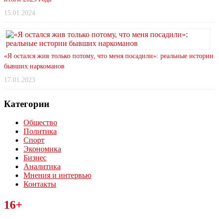
15.01.2024
«Я остался жив только потому, что меня посадили»: реальные истории
бывших наркоманов
17.01.2023
Категории
Общество
Политика
Спорт
Экономика
Бизнес
Аналитика
Мнения и интервью
Контакты
Читайте последние новости дня в Тульской области на сайте
16+
“ЗаНовомосковск”