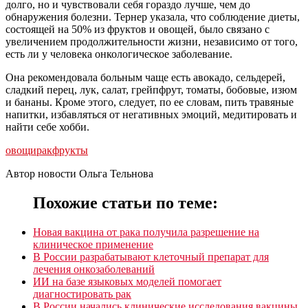
долго, но и чувствовали себя гораздо лучше, чем до
обнаружения болезни. Тернер указала, что соблюдение диеты,
состоящей на 50% из фруктов и овощей, было связано с
увеличением продолжительности жизни, независимо от того,
есть ли у человека онкологическое заболевание.
Она рекомендовала больным чаще есть авокадо, сельдерей,
сладкий перец, лук, салат, грейпфрут, томаты, бобовые, изюм
и бананы. Кроме этого, следует, по ее словам, пить травяные
напитки, избавляться от негативных эмоций, медитировать и
найти себе хобби.
овощи
рак
фрукты
Автор новости Ольга Тельнова
Похожие статьи по теме:
Новая вакцина от рака получила разрешение на
клиническое применение
В России разрабатывают клеточный препарат для
лечения онкозаболеваний
ИИ на базе языковых моделей помогает
диагностировать рак
В России начались клинические исследования вакцины