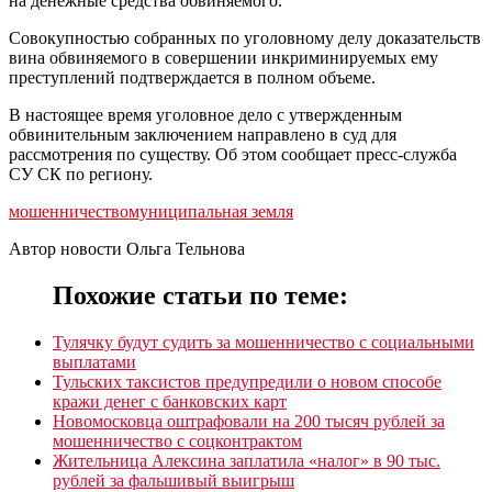
на денежные средства обвиняемого.
Совокупностью собранных по уголовному делу доказательств
вина обвиняемого в совершении инкриминируемых ему
преступлений подтверждается в полном объеме.
В настоящее время уголовное дело с утвержденным
обвинительным заключением направлено в суд для
рассмотрения по существу. Об этом сообщает пресс-служба
СУ СК по региону.
мошенничество
муниципальная земля
Автор новости Ольга Тельнова
Похожие статьи по теме:
Тулячку будут судить за мошенничество с социальными
выплатами
Тульских таксистов предупредили о новом способе
кражи денег с банковских карт
Новомосковца оштрафовали на 200 тысяч рублей за
мошенничество с соцконтрактом
Жительница Алексина заплатила «налог» в 90 тыс.
рублей за фальшивый выигрыш