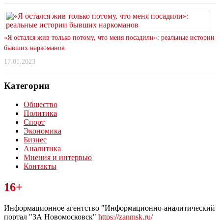
«Я остался жив только потому, что меня посадили»: реальные истории
бывших наркоманов
17.01.2023
Категории
Общество
Политика
Спорт
Экономика
Бизнес
Аналитика
Мнения и интервью
Контакты
Читайте последние новости дня в Тульской области на сайте
16+
“ЗаНовомосковск”
Информационное агентство "Информационно-аналитический
портал "ЗА Новомосковск"
https://zanmsk.ru/