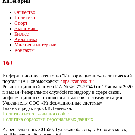
Категории
Общество
Политика
Спорт
Экономика
Бизнес
Аналитика
Мнения и интервью
Контакты
Читайте последние новости дня в Тульской области на сайте
16+
“ЗаНовомосковск”
Информационное агентство "Информационно-аналитический
портал "ЗА Новомосковск"
https://zanmsk.ru/
Регистрационный номер ИА № ФС77-77549 от 17 января 2020
г, выдан Федеральной службой по надзору в сфере связи,
информационных технологий и массовых коммуникаций.
Учредитель: ООО «Информационные системы».
Главный редактор: О.В.Тельнова.
Политика использования cookie
Политика обработки персональных данных
Адрес редакции: 301650, Тульская область, г. Новомосковск,
ул. Шахтеров, 26, помещ. 64