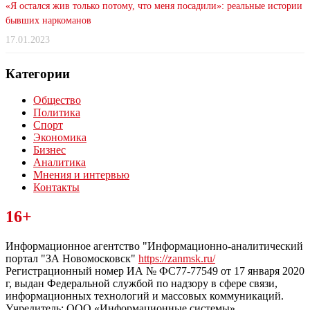
«Я остался жив только потому, что меня посадили»: реальные истории
бывших наркоманов
17.01.2023
Категории
Общество
Политика
Спорт
Экономика
Бизнес
Аналитика
Мнения и интервью
Контакты
Читайте последние новости дня в Тульской области на сайте
16+
“ЗаНовомосковск”
Информационное агентство "Информационно-аналитический
портал "ЗА Новомосковск"
https://zanmsk.ru/
Регистрационный номер ИА № ФС77-77549 от 17 января 2020
г, выдан Федеральной службой по надзору в сфере связи,
информационных технологий и массовых коммуникаций.
Учредитель: ООО «Информационные системы».