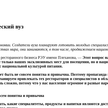
еский вуз
номии. Создатели вуза планируют готовить молодых специалист
вах мира, они занимаются, в том числе, продвижением национа
ы ресторанного бизнеса РЭУ имени Плеханова, —
Этот вопрос н
только наших эксклюзивных мест для посещения, но и нацио
 с национальной культурой питания.
т быть не совсем понятна и привычна. Поэтому пропаганда 
ланируем привлекать тех рестораторов и специалистов в об
 сложно, потому что у нас население огромное и разные народ
всем понятна и привычна
ать, какие специалитеты, продукты и напитки являются дост