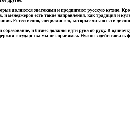
гое другое.
орые являются знатоками и продвигают русскую кухню. Кром
ов, и менеджеров есть такие направления, как традиция и ку
ния. Естественно, специалистов, которые читают эти дисцип
и образование, и бизнес должны идти рука об руку. В одино
ддержки государства мы не справимся. Нужно задействовать