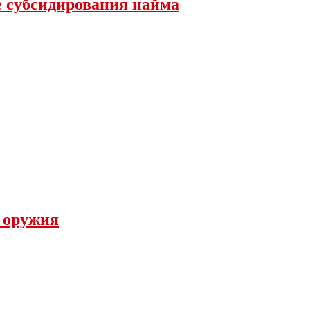
е субсидирования найма
а оружия