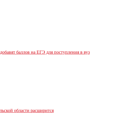
обавят баллов на ЕГЭ для поступления в вуз
льской области расширится