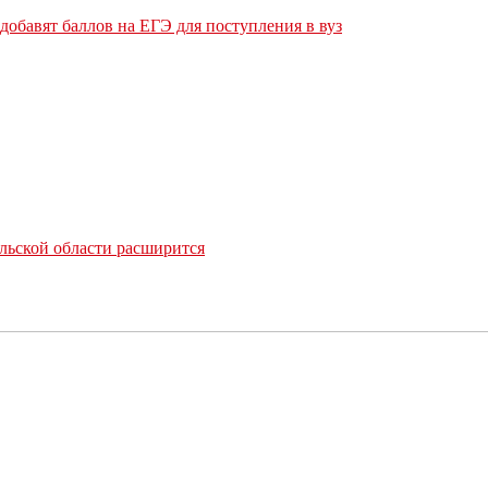
обавят баллов на ЕГЭ для поступления в вуз
льской области расширится