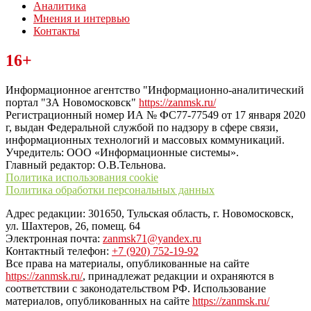
Аналитика
Мнения и интервью
Контакты
Читайте последние новости дня в Тульской области на сайте
16+
“ЗаНовомосковск”
Информационное агентство "Информационно-аналитический
портал "ЗА Новомосковск"
https://zanmsk.ru/
Регистрационный номер ИА № ФС77-77549 от 17 января 2020
г, выдан Федеральной службой по надзору в сфере связи,
информационных технологий и массовых коммуникаций.
Учредитель: ООО «Информационные системы».
Главный редактор: О.В.Тельнова.
Политика использования cookie
Политика обработки персональных данных
Адрес редакции: 301650, Тульская область, г. Новомосковск,
ул. Шахтеров, 26, помещ. 64
Электронная почта:
zanmsk71@yandex.ru
Контактный телефон:
+7 (920) 752-19-92
Все права на материалы, опубликованные на сайте
https://zanmsk.ru/
, принадлежат редакции и охраняются в
соответствии с законодательством РФ. Использование
материалов, опубликованных на сайте
https://zanmsk.ru/