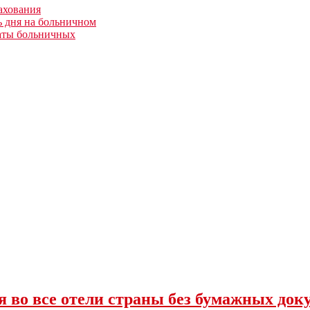
ахования
 дня на больничном
латы больничных
ся во все отели страны без бумажных док