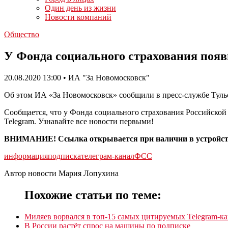
Один день из жизни
Новости компаний
Общество
У Фонда социального страхования появ
20.08.2020 13:00 • ИА "За Новомосковск"
Об этом ИА «За Новомосковск» сообщили в пресс-службе Тульс
Сообщается, что у Фонда социального страхования Российско
Telegram. Узнавайте все новости первыми!
ВНИМАНИЕ! Ссылка открывается при наличии в устройств
информация
подписка
телеграм-канал
ФСС
Автор новости Мария Лопухина
Похожие статьи по теме:
Миляев ворвался в топ-15 самых цитируемых Telegram-к
В России растёт спрос на машины по подписке