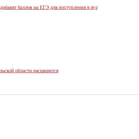
обавят баллов на ЕГЭ для поступления в вуз
льской области расширится