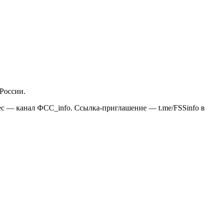
России.
ес — канал ФСС_info. Ссылка-приглашение — t.me/FSSinfo в