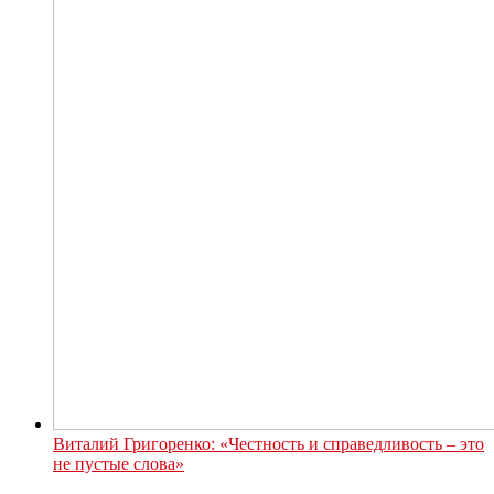
Виталий Григоренко: «Честность и справедливость – это
не пустые слова»