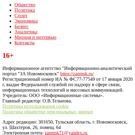
Общество
Политика
Спорт
Экономика
Бизнес
Аналитика
Мнения и интервью
Контакты
Читайте последние новости дня в Тульской области на сайте
16+
“ЗаНовомосковск”
Информационное агентство "Информационно-аналитический
портал "ЗА Новомосковск"
https://zanmsk.ru/
Регистрационный номер ИА № ФС77-77549 от 17 января 2020
г, выдан Федеральной службой по надзору в сфере связи,
информационных технологий и массовых коммуникаций.
Учредитель: ООО «Информационные системы».
Главный редактор: О.В.Тельнова.
Политика использования cookie
Политика обработки персональных данных
Адрес редакции: 301650, Тульская область, г. Новомосковск,
ул. Шахтеров, 26, помещ. 64
Электронная почта:
zanmsk71@yandex.ru