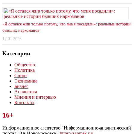
«Я остался жив только потому, что меня посадили»: реальные истории
бывших наркоманов
17.01.2023
Категории
Общество
Политика
Спорт
Экономика
Бизнес
Аналитика
Мнения и интервью
Контакты
Читайте последние новости дня в Тульской области на сайте
16+
“ЗаНовомосковск”
Информационное агентство "Информационно-аналитический
портал "ЗА Новомосковск"
https://zanmsk.ru/