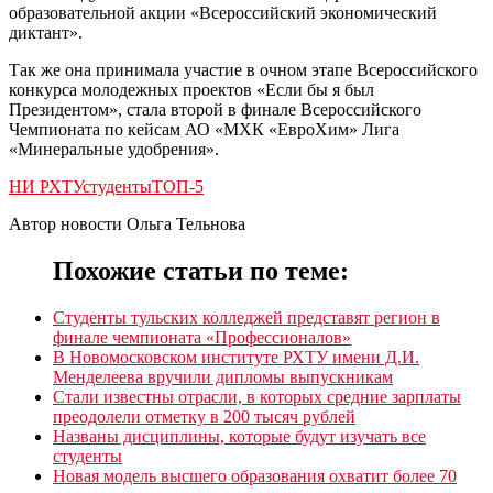
образовательной акции «Всероссийский экономический
диктант».
Так же она принимала участие в очном этапе Всероссийского
конкурса молодежных проектов «Если бы я был
Президентом», стала второй в финале Всероссийского
Чемпионата по кейсам АО «МХК «ЕвроХим» Лига
«Минеральные удобрения».
НИ РХТУ
студенты
ТОП-5
Автор новости Ольга Тельнова
Похожие статьи по теме:
Студенты тульских колледжей представят регион в
финале чемпионата «Профессионалов»
В Новомосковском институте РХТУ имени Д.И.
Менделеева вручили дипломы выпускникам
Стали известны отрасли, в которых средние зарплаты
преодолели отметку в 200 тысяч рублей
Названы дисциплины, которые будут изучать все
студенты
Новая модель высшего образования охватит более 70