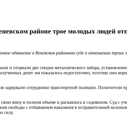
Веневском районе трое молодых людей от
нное обвинение в Веневском районном суде в отношении троих 
ачали и оторвали две секции металлического забора, установле
олученных денег им показалось недостаточно, поэтому они верн
ков задержали сотрудники транспортной полиции. Похитители
вою вину в полном объеме и раскаялись в содеянном. Суд с уч
ия свободы с отбыванием наказания в исправительной колонии ст
ю силу.