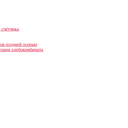
 счётчика
ров поздней осенью
тории хлебокомбината