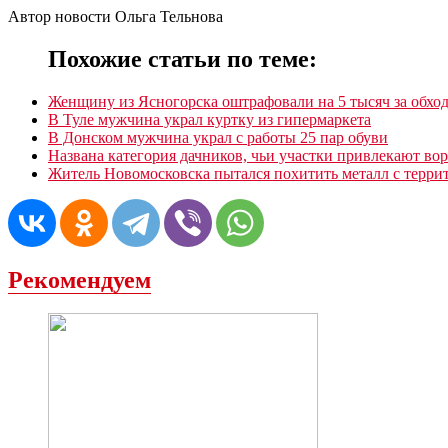
Автор новости Ольга Тельнова
Похожие статьи по теме:
Женщину из Ясногорска оштрафовали на 5 тысяч за обход
В Туле мужчина украл куртку из гипермаркета
В Донском мужчина украл с работы 25 пар обуви
Названа категория дачников, чьи участки привлекают во
Житель Новомосковска пытался похитить металл с терри
Рекомендуем