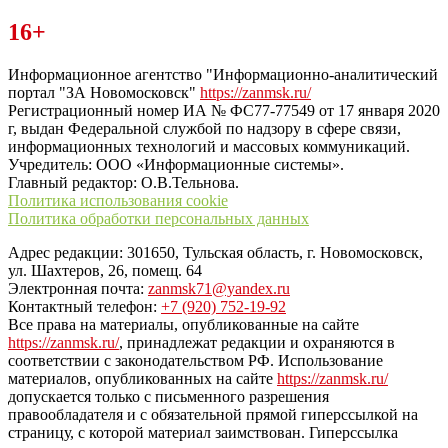
Читайте последние новости дня в Тульской области на сайте
16+
“ЗаНовомосковск”
Информационное агентство "Информационно-аналитический
портал "ЗА Новомосковск"
https://zanmsk.ru/
Регистрационный номер ИА № ФС77-77549 от 17 января 2020
г, выдан Федеральной службой по надзору в сфере связи,
информационных технологий и массовых коммуникаций.
Учредитель: ООО «Информационные системы».
Главный редактор: О.В.Тельнова.
Политика использования cookie
Политика обработки персональных данных
Адрес редакции: 301650, Тульская область, г. Новомосковск,
ул. Шахтеров, 26, помещ. 64
Электронная почта:
zanmsk71@yandex.ru
Контактный телефон:
+7 (920) 752-19-92
Все права на материалы, опубликованные на сайте
https://zanmsk.ru/
, принадлежат редакции и охраняются в
соответствии с законодательством РФ. Использование
материалов, опубликованных на сайте
https://zanmsk.ru/
допускается только с письменного разрешения
правообладателя и с обязательной прямой гиперссылкой на
страницу, с которой материал заимствован. Гиперссылка