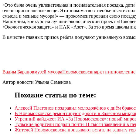
«Это была очень увлекательная и познавательная поездка, дет
очень оригинальные вещи. Это знакомство с необычным испол
смысла и меньше мусора!» — прокомментировали свою поездк
Напомним, конкурс на лучший экологический проект «Поколен
«Экологическая защита» и НАК «Азот». За это время школьники
В качестве главных призов ребята получают уникальную возмож
Вадим Баранов
музей мусора
Новомосковск
парк птиц
поколение
Автор новости Ульяна Семенова
Похожие статьи по теме:
Алексей Платонов поздравил молодожёнов с днём бракос
В Новомосковске ремонтируют дороги в Залесном микро
Утренний дайджест ИА «За Новомосковск»: новый мирово
Тульские родители подали почти 11 тысяч заявлений в пе
Жителей Новомосковска призывают встать на защиту го