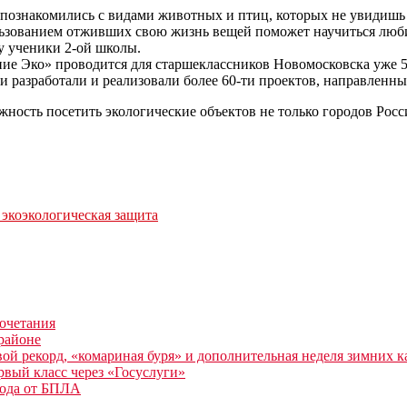
и познакомились с видами животных и птиц, которых не увидишь
ьзованием отживших свою жизнь вещей поможет научиться любит
у ученики 2-ой школы.
ие Эко» проводится для старшеклассников Новомосковска уже 
 разработали и реализовали более 60-ти проектов, направленны
ность посетить экологические объектов не только городов Росси
 эко
экологическая защита
очетания
районе
й рекорд, «комариная буря» и дополнительная неделя зимних к
рвый класс через «Госуслуги»
рода от БПЛА