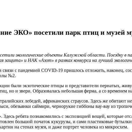
ние ЭКО» посетили парк птиц и музей м
осетили экологические объекты Калужской области. Поездку в п
ая защита» и НАК «Азот» в рамках конкурса на лучший экологич
в связи с пандемией COVID-19 пришлось отложить, наконец, сост
колы №2.
лекции были экзотические птицы и представители пернатых, жи
тиц, но и звери. Образовалась небольшая ферма, а со временем
стралийских лебедей, африканских страусов. Здесь же обитают 
рыси, обезьянки саймири, чернорукие гиббоны вау-вау из тропи
 Здесь ребята познакомились с экспозицией вещей, которые отсл
отовлен большой початок кукурузы, и сами пластиковые бутылки
ртин на стенах музея, и даже портрет человека из микросхем.