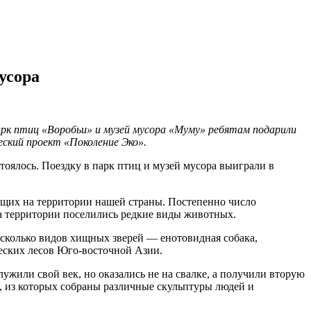
усора
арк птиц «Воробьи» и музей мусора «Муму» ребятам подарили
еский проект «Поколение Эко».
оялось. Поездку в парк птиц и музей мусора выиграли в
вущих на территории нашей страны. Постепенно число
 на территории поселились редкие виды животных.
несколько видов хищных зверей — енотовидная собака,
ческих лесов Юго-восточной Азии.
ужили свой век, но оказались не на свалке, а получили вторую
, из которых собраны различные скульптуры людей и