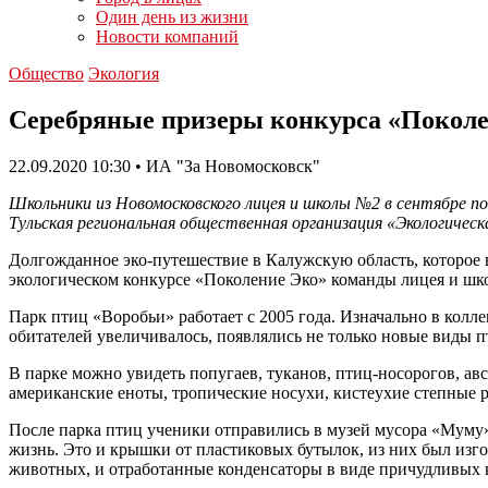
Один день из жизни
Новости компаний
Общество
Экология
Серебряные призеры конкурса «Поколе
22.09.2020 10:30 • ИА "За Новомосковск"
Школьники из Новомосковского лицея и школы №2 в сентябре п
Тульская региональная общественная организация «Экологическ
Долгожданное эко-путешествие в Калужскую область, которое 
экологическом конкурсе «Поколение Эко» команды лицея и ш
Парк птиц «Воробьи» работает с 2005 года. Изначально в кол
обитателей увеличивалось, появлялись не только новые виды п
В парке можно увидеть попугаев, туканов, птиц-носорогов, ав
американские еноты, тропические носухи, кистеухие степные 
После парка птиц ученики отправились в музей мусора «Муму».
жизнь. Это и крышки от пластиковых бутылок, из них был изг
животных, и отработанные конденсаторы в виде причудливых ка