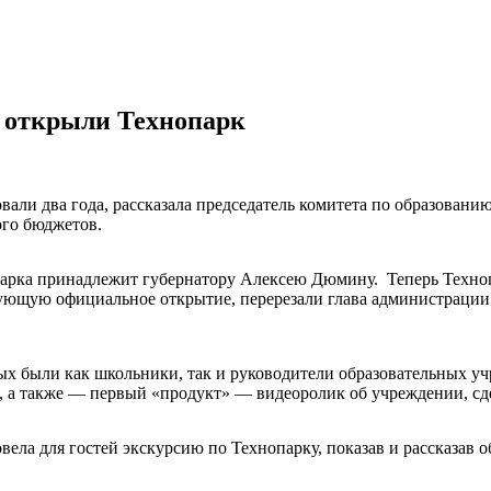
о открыли Технопарк
вали два года, рассказала председатель комитета по образован
ого бюджетов.
арка принадлежит губернатору Алексею Дюмину. Теперь Техноп
ующую официальное открытие, перерезали глава администрации
ых были как школьники, так и руководители образовательных у
, а также — первый «продукт» — видеоролик об учреждении, с
 для гостей экскурсию по Технопарку, показав и рассказав обо 