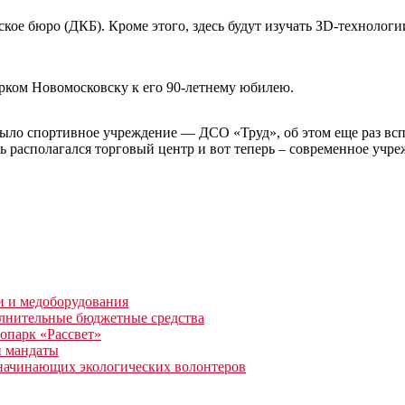
кое бюро (ДКБ). Кроме этого, здесь будут изучать ЗD-технолог
рком Новомосковску к его 90-летнему юбилею.
 было спортивное учреждение — ДСО «Труд», об этом еще раз в
ь располагался торговый центр и вот теперь – современное учре
и и медоборудования
лнительные бюджетные средства
опарк «Рассвет»
и мандаты
 начинающих экологических волонтеров