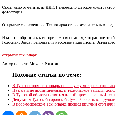
Сюда, надо отметить, из ДДЮТ переехало Детское конструкторс
фотостудия.
Открытие современного Технопарка стало замечательным пода
И кстати, обращаясь к истории, мы вспомним, что раньше это
Голосман. Здесь преподавали массовые виды спорта. Затем здес
открытие
технопарк
Автор новости Михаил Ракитин
Похожие статьи по теме:
В Туле построят технопарк по выпуску микроэлектроник
На развитие промышленных и технопарков выделят допо
В Тульской области появится новый промышленный техн
Депутатам Тульской городской Думы 7-го созыва вручил
В новомосковском Технопарке прошел круглый стол для