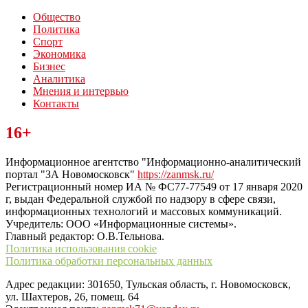
Общество
Политика
Спорт
Экономика
Бизнес
Аналитика
Мнения и интервью
Контакты
Читайте последние новости дня в Тульской области на сайте
16+
“ЗаНовомосковск”
Информационное агентство "Информационно-аналитический
портал "ЗА Новомосковск"
https://zanmsk.ru/
Регистрационный номер ИА № ФС77-77549 от 17 января 2020
г, выдан Федеральной службой по надзору в сфере связи,
информационных технологий и массовых коммуникаций.
Учредитель: ООО «Информационные системы».
Главный редактор: О.В.Тельнова.
Политика использования cookie
Политика обработки персональных данных
Адрес редакции: 301650, Тульская область, г. Новомосковск,
ул. Шахтеров, 26, помещ. 64