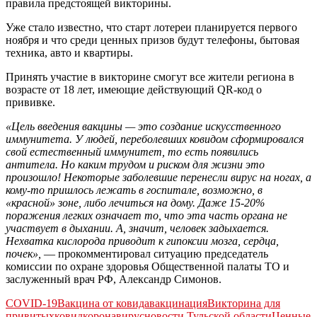
правила предстоящей викторины.
Уже стало известно, что старт лотереи планируется первого
ноября и что среди ценных призов будут телефоны, бытовая
техника, авто и квартиры.
Принять участие в викторине смогут все жители региона в
возрасте от 18 лет, имеющие действующий QR-код о
прививке.
«Цель введения вакцины — это создание искусственного
иммунитета. У людей, переболевших ковидом сформировался
свой естественный иммунитет, то есть появились
антитела. Но каким трудом и риском для жизни это
произошло! Некоторые заболевшие перенесли вирус на ногах, а
кому-то пришлось лежать в госпитале, возможно, в
«красной» зоне, либо лечиться на дому. Даже 15-20%
поражения легких означает то, что эта часть органа не
участвует в дыхании. А, значит, человек задыхается.
Нехватка кислорода приводит к гипоксии мозга, сердца,
почек»,
— прокомментировал ситуацию председатель
комиссии по охране здоровья Общественной палаты ТО и
заслуженный врач РФ, Александр Симонов.
COVID-19
Вакцина от ковида
вакцинация
Викторина для
привитых
ковид
коронавирус
новости Тульской области
Ценные