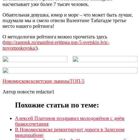
насчитывает уже более 7 тысяч человек.
Обаятельная девушка, юмор и море – что может быть лучше,
подумали мы и смело отвели Валентине Табатадзе третье
место нашего рейтинга!
О методологии рейтинга можно прочитать здесь
(
http://zanmsk.ru/manifest-rejtinga-top-5-svetskix-lvic-
novomoskovska/
).
Новомосковск
светские львицы
ТОП-5
Автор новости redactor1
Похожие статьи по теме:
Алексей Платонов поздравил молодожёнов с днём
бракосочетания
В Новомосковске ремонтируют дороги в Залесном
микрорайоне