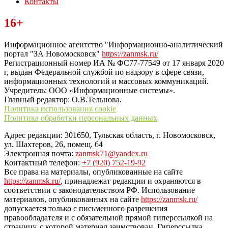
Контакты
Читайте последние новости дня в Тульской области на сайте
16+
“ЗаНовомосковск”
Информационное агентство "Информационно-аналитический
портал "ЗА Новомосковск"
https://zanmsk.ru/
Регистрационный номер ИА № ФС77-77549 от 17 января 2020
г, выдан Федеральной службой по надзору в сфере связи,
информационных технологий и массовых коммуникаций.
Учредитель: ООО «Информационные системы».
Главный редактор: О.В.Тельнова.
Политика использования cookie
Политика обработки персональных данных
Адрес редакции: 301650, Тульская область, г. Новомосковск,
ул. Шахтеров, 26, помещ. 64
Электронная почта:
zanmsk71@yandex.ru
Контактный телефон:
+7 (920) 752-19-92
Все права на материалы, опубликованные на сайте
https://zanmsk.ru/
, принадлежат редакции и охраняются в
соответствии с законодательством РФ. Использование
материалов, опубликованных на сайте
https://zanmsk.ru/
допускается только с письменного разрешения
правообладателя и с обязательной прямой гиперссылкой на
страницу, с которой материал заимствован. Гиперссылка