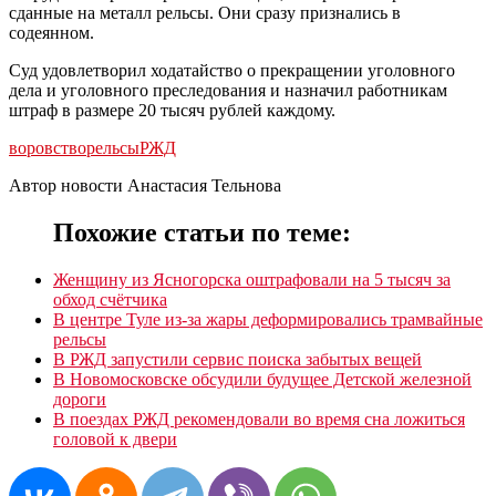
сданные на металл рельсы. Они сразу признались в
содеянном.
Суд удовлетворил ходатайство о прекращении уголовного
дела и уголовного преследования и назначил работникам
штраф в размере 20 тысяч рублей каждому.
воровство
рельсы
РЖД
Автор новости Анастасия Тельнова
Похожие статьи по теме:
Женщину из Ясногорска оштрафовали на 5 тысяч за
обход счётчика
В центре Туле из-за жары деформировались трамвайные
рельсы
В РЖД запустили сервис поиска забытых вещей
В Новомосковске обсудили будущее Детской железной
дороги
В поездах РЖД рекомендовали во время сна ложиться
головой к двери