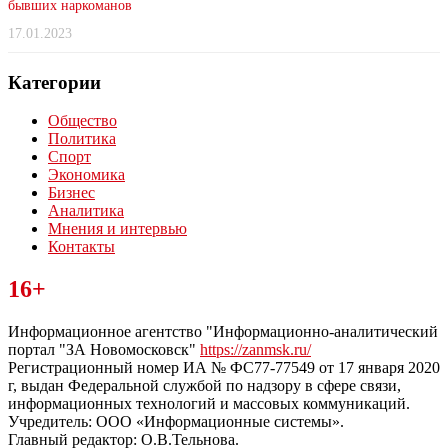
бывших наркоманов
17.01.2023
Категории
Общество
Политика
Спорт
Экономика
Бизнес
Аналитика
Мнения и интервью
Контакты
Читайте последние новости дня в Тульской области на сайте
16+
“ЗаНовомосковск”
Информационное агентство "Информационно-аналитический
портал "ЗА Новомосковск"
https://zanmsk.ru/
Регистрационный номер ИА № ФС77-77549 от 17 января 2020
г, выдан Федеральной службой по надзору в сфере связи,
информационных технологий и массовых коммуникаций.
Учредитель: ООО «Информационные системы».
Главный редактор: О.В.Тельнова.