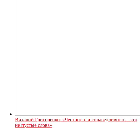
Виталий Григоренко: «Честность и справедливость – это
не пустые слова»