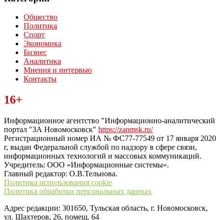
Общество
Политика
Спорт
Экономика
Бизнес
Аналитика
Мнения и интервью
Контакты
Читайте последние новости дня в Тульской области на сайте
16+
“ЗаНовомосковск”
Информационное агентство "Информационно-аналитический
портал "ЗА Новомосковск"
https://zanmsk.ru/
Регистрационный номер ИА № ФС77-77549 от 17 января 2020
г, выдан Федеральной службой по надзору в сфере связи,
информационных технологий и массовых коммуникаций.
Учредитель: ООО «Информационные системы».
Главный редактор: О.В.Тельнова.
Политика использования cookie
Политика обработки персональных данных
Адрес редакции: 301650, Тульская область, г. Новомосковск,
ул. Шахтеров, 26, помещ. 64