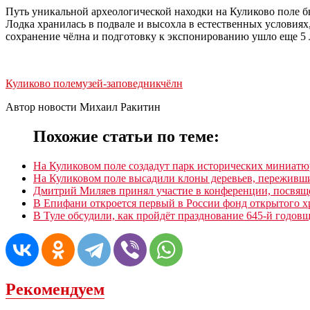
Путь уникальной археологической находки на Куликово поле бы
Лодка хранилась в подвале и высохла в естественных условиях
сохранение чёлна и подготовку к экспонированию ушло еще 5 
Куликово поле
музей-заповедник
чёлн
Автор новости Михаил Ракитин
Похожие статьи по теме:
На Куликовом поле создадут парк исторических миниатю
На Куликовом поле высадили клоны деревьев, переживш
Дмитрий Миляев принял участие в конференции, посвящ
В Епифани откроется первый в России фонд открытого х
В Туле обсудили, как пройдёт празднование 645-й годо
Рекомендуем