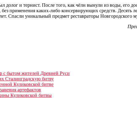
л долог и тернист. После того, как чёлн вынули из воды, его д
, без применения каких-либо консервирующих средств. Десять л
лет. Спасли уникальный предмет реставраторы Новгородского м
Прес
р с бытом жителей Древней Руси
их Сталинградскую битву
енной Куликовской битве
ранения артефактов
вщины Куликовской битвы