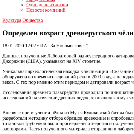
Один день из жизни
Новости компаний
Kультура
Общество
Определен возраст древнерусского чёл
18.01.2020 12:02 • ИА "За Новомосковск"
Данные, полученные Лабораторией радиоуглеродного датиров
Джорджии (США), указывают на XIV столетие.
Уникальная археологическая находка в экспозиции «Сказание 
обнаружена во время исследований реки в 2003 году, а непода
веков. С тех пор именно этим периодом и датировали возраст 
Исследования древнего плавсредства проводили по инициатив
исследований на изучение древних лодок, хранящихся в музеях 
Впервые при изучении чёлна из Музея Куликовской битвы был
разработали методику отбора образцов древесины и опробовали
титановой трубочкой были просверлены отверстия и получены
растворами. Часть полученного материала отправили в лабора