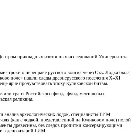
Центром прикладных изотопных исследований Университета
 строки о переправе русского войска через Оку. Лодка была
ликово поле» нашли следы древнерусского поселения X–XI
 еще ярче прочувствовать эпоху Куликовской битвы.
лучили грант Российского фонда фундаментальных
льская реликвия.
ти анализ археологических лодок, специалисты ГИМ
чаях (как с лодкой, представленной на Куликовом поле) полой
агменты древесины, без следов пропитки консервирующими
ие в депозитарий ГИМ.