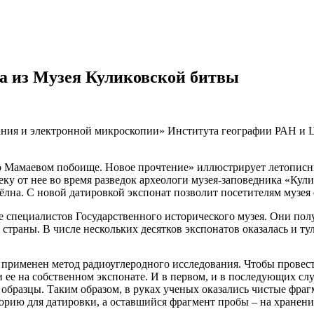
на из Музея Куликовской битвы
ания и электронной микроскопии» Института географии РАН и 
о Мамаевом побоище. Новое прочтение» иллюстрирует летописные
леку от нее во время разведок археологи музея-заповедника «Ку
чёлна. С новой датировкой экспонат позволит посетителям музея
е специалистов Государственного исторического музея. Они по
страны. В числе нескольких десятков экспонатов оказалась и ту
 применен метод радиоуглеродного исследования. Чтобы провес
 ее на собственном экспонате. И в первом, и в последующих слу
 образцы. Таким образом, в руках ученых оказались чистые фр
торию для датировки, а оставшийся фрагмент пробы – на хранен