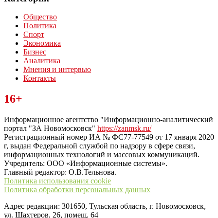
Общество
Политика
Спорт
Экономика
Бизнес
Аналитика
Мнения и интервью
Контакты
Читайте последние новости дня в Тульской области на сайте
16+
“ЗаНовомосковск”
Информационное агентство "Информационно-аналитический
портал "ЗА Новомосковск"
https://zanmsk.ru/
Регистрационный номер ИА № ФС77-77549 от 17 января 2020
г, выдан Федеральной службой по надзору в сфере связи,
информационных технологий и массовых коммуникаций.
Учредитель: ООО «Информационные системы».
Главный редактор: О.В.Тельнова.
Политика использования cookie
Политика обработки персональных данных
Адрес редакции: 301650, Тульская область, г. Новомосковск,
ул. Шахтеров, 26, помещ. 64