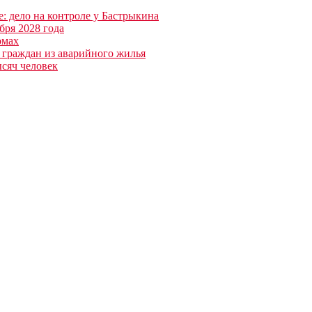
: дело на контроле у Бастрыкина
бря 2028 года
омах
е граждан из аварийного жилья
ысяч человек