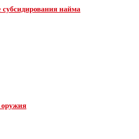
е субсидирования найма
а оружия