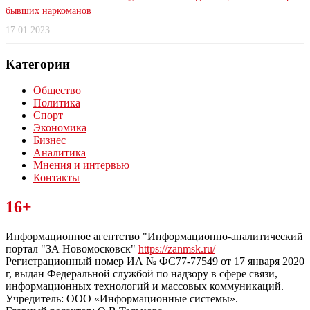
бывших наркоманов
17.01.2023
Категории
Общество
Политика
Спорт
Экономика
Бизнес
Аналитика
Мнения и интервью
Контакты
Читайте последние новости дня в Тульской области на сайте
16+
“ЗаНовомосковск”
Информационное агентство "Информационно-аналитический
портал "ЗА Новомосковск"
https://zanmsk.ru/
Регистрационный номер ИА № ФС77-77549 от 17 января 2020
г, выдан Федеральной службой по надзору в сфере связи,
информационных технологий и массовых коммуникаций.
Учредитель: ООО «Информационные системы».