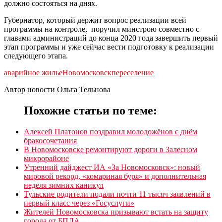
должно состояться на днях.
Губернатор, который держит вопрос реализации всей
программы на контроле, поручил минстрою совместно с
главами администраций до конца 2020 года завершить первый
этап программы и уже сейчас вести подготовку к реализации
следующего этапа.
аварийное жилье
Новомосковск
переселение
Автор новости Ольга Тельнова
Похожие статьи по теме:
Алексей Платонов поздравил молодожёнов с днём
бракосочетания
В Новомосковске ремонтируют дороги в Залесном
микрорайоне
Утренний дайджест ИА «За Новомосковск»: новый
мировой рекорд, «комариная буря» и дополнительная
неделя зимних каникул
Тульские родители подали почти 11 тысяч заявлений в
первый класс через «Госуслуги»
Жителей Новомосковска призывают встать на защиту
города от БПЛА