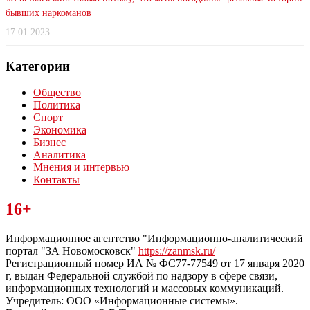
бывших наркоманов
17.01.2023
Категории
Общество
Политика
Спорт
Экономика
Бизнес
Аналитика
Мнения и интервью
Контакты
Читайте последние новости дня в Тульской области на сайте
16+
“ЗаНовомосковск”
Информационное агентство "Информационно-аналитический
портал "ЗА Новомосковск"
https://zanmsk.ru/
Регистрационный номер ИА № ФС77-77549 от 17 января 2020
г, выдан Федеральной службой по надзору в сфере связи,
информационных технологий и массовых коммуникаций.
Учредитель: ООО «Информационные системы».