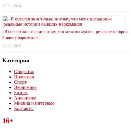
15.01.2024
«Я остался жив только потому, что меня посадили»: реальные истории
бывших наркоманов
17.01.2023
Категории
Общество
Политика
Спорт
Экономика
Бизнес
Аналитика
Мнения и интервью
Контакты
Читайте последние новости дня в Тульской области на сайте
16+
“ЗаНовомосковск”