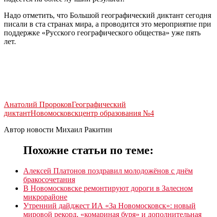
Надо отметить, что Большой географический диктант сегодня
писали в ста странах мира, а проводится это мероприятие при
поддержке «Русского географического общества» уже пять
лет.
Анатолий Пророков
Географический
диктант
Новомосковск
центр образования №4
Автор новости Михаил Ракитин
Похожие статьи по теме:
Алексей Платонов поздравил молодожёнов с днём
бракосочетания
В Новомосковске ремонтируют дороги в Залесном
микрорайоне
Утренний дайджест ИА «За Новомосковск»: новый
мировой рекорд, «комариная буря» и дополнительная