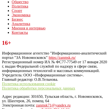
Общество
Политика
Спорт
Экономика
Бизнес
Аналитика
Мнения и интервью
Контакты
Читайте последние новости дня в Тульской области на сайте
16+
“ЗаНовомосковск”
Информационное агентство "Информационно-аналитический
портал "ЗА Новомосковск"
https://zanmsk.ru/
Регистрационный номер ИА № ФС77-77549 от 17 января 2020
г, выдан Федеральной службой по надзору в сфере связи,
информационных технологий и массовых коммуникаций.
Учредитель: ООО «Информационные системы».
Главный редактор: О.В.Тельнова.
Политика использования cookie
Политика обработки персональных данных
Адрес редакции: 301650, Тульская область, г. Новомосковск,
ул. Шахтеров, 26, помещ. 64
Электронная почта:
zanmsk71@yandex.ru