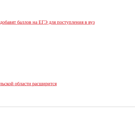
обавят баллов на ЕГЭ для поступления в вуз
льской области расширится