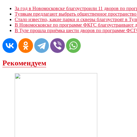
За год в Новомосковске благоустроили 11 дворов по пр
Тулякам предлагают выбрать общественное пространство 
Стало известно, какие парки и скверы благоустроят в Тул
В Новомосковске по программе ФКГС благоустраивают д
В Туле прошла приёмка шести дворов по программе ФС
Рекомендуем