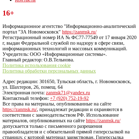
Читайте последние новости дня в Тульской области на сайте
16+
“ЗаНовомосковск”
Информационное агентство "Информационно-аналитический
портал "ЗА Новомосковск"
https://zanmsk.ru/
Регистрационный номер ИА № ФС77-77549 от 17 января 2020
г, выдан Федеральной службой по надзору в сфере связи,
информационных технологий и массовых коммуникаций.
Учредитель: ООО «Информационные системы».
Главный редактор: О.В.Тельнова.
Политика использования cookie
Политика обработки персональных данных
Адрес редакции: 301650, Тульская область, г. Новомосковск,
ул. Шахтеров, 26, помещ. 64
Электронная почта:
zanmsk71@yandex.ru
Контактный телефон:
+7 (920) 752-19-92
Все права на материалы, опубликованные на сайте
https://zanmsk.ru/
, принадлежат редакции и охраняются в
соответствии с законодательством РФ. Использование
материалов, опубликованных на сайте
https://zanmsk.ru/
допускается только с письменного разрешения
правообладателя и с обязательной прямой гиперссылкой на
страницу, с которой материал заимствован. Гиперссылка