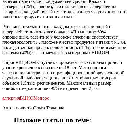
избегают контактов с окружающей средой. Каждый
четвертый (25%) говорит, что сталкивался с аллергией на
лекарства, каждый пятый имеет аллергическую реакцию на те
или иные продукты питания и пыль.
Россияне отмечают, что в каждом десятилетии людей с
аллергией становится все больше. «По мнению 60%
опрошенных, развитию у человека аллергии способствует
плохая экология,… плохое качество продуктов питания (42%),
наследственная предрасположенность (41%) и сбой иммунной
системы (40%)», — отмечается в материалах ВЦИОМ.
Опрос «ВЦИОМ-Спутник» проведен 16 мая, в нем приняли
участие россияне в возрасте от 18 лет. Метод опроса —
телефонное интервью по стратифицированной двухосновной
случайной выборке стационарных и мобильных номеров
объемом 1,6 тыс. респондентов. Максимальный размер
ошибки с вероятностью 95% не превышает 2,5%.
аллергия
ВЦИОМ
опрос
Автор новости Ольга Тельнова
Похожие статьи по теме: