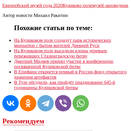
Европейский музей года 2020
Куликово поле
музей-заповедник
Автор новости Михаил Ракитин
Похожие статьи по теме:
На Куликовом поле создадут парк исторических
миниатюр с бытом жителей Древней Руси
На Куликовом поле высадили клоны деревьев,
переживших Сталинградскую битву
Дмитрий Миляев принял участие в конференции,
посвященной Куликовской битве
В Епифани откроется первый в России фонд открытого
хранения артефактов
В Туле обсудили, как пройдёт празднование 645-й
годовщины Куликовской битвы
Рекомендуем