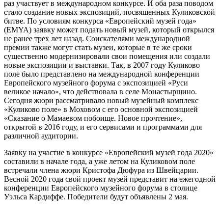
раз участвует в международном конкурсе. И оба раза поводом
стало создание новых экспозиций, посвященных Куликовской
битве. По условиям конкурса «Европейский музей года»
(EMYA) заявку может подать новый музей, который открылся
не ранее трех лет назад. Соискателями международной
премии также могут стать музеи, которые в те же сроки
существенно модернизировали свои помещения или создали
новые экспозиции и выставки. Так, в 2007 году Куликово
поле было представлено на международной конференции
Европейского музейного форума с экспозицией «Руси
великое начало», что действовала в селе Монастырщино.
Сегодня жюри рассматривало новый музейный комплекс
«Куликово поле» в Моховом с его основной экспозицией
«Сказание о Мамаевом побоище. Новое прочтение»,
открытой в 2016 году, и его сервисами и программами для
различной аудитории.
Заявку на участие в конкурсе «Европейский музей года 2020»
составили в начале года, а уже летом на Куликовом поле
встречали члена жюри Кристофа Дюфура из Швейцарии.
Весной 2020 года свой проект музей представит на ежегодной
конференции Европейского музейного форума в столице
Уэльса Кардиффе. Победители будут объявлены 2 мая.