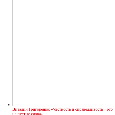
Виталий Григоренко: «Честность и справедливость – это
не пустые слова»