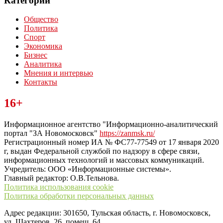
Категории
Общество
Политика
Спорт
Экономика
Бизнес
Аналитика
Мнения и интервью
Контакты
Читайте последние новости дня в Тульской области на сайте
16+
“ЗаНовомосковск”
Информационное агентство "Информационно-аналитический
портал "ЗА Новомосковск"
https://zanmsk.ru/
Регистрационный номер ИА № ФС77-77549 от 17 января 2020
г, выдан Федеральной службой по надзору в сфере связи,
информационных технологий и массовых коммуникаций.
Учредитель: ООО «Информационные системы».
Главный редактор: О.В.Тельнова.
Политика использования cookie
Политика обработки персональных данных
Адрес редакции: 301650, Тульская область, г. Новомосковск,
ул. Шахтеров, 26, помещ. 64