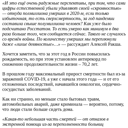
«И это ещё очень радужные перспективы, при том, что сами
цифры естественной убыли удивляют своей «скромностью»
— откуда полмиллиона умерших в 2020-м, если только
избыточная, то есть сверхсмертность, за год пандемии
составила свыше полумиллиона человек? Как уже было
подсчитано Росстатом. То есть умерло как минимум в два
раза больше того, чем сообщается сейчас. Такого не случалось
со времён войны. По количеству умерших мы переплюнули
даже «лихие девяностые»…»
— рассуждает Алексей Ракша.
Хочется заметить, что за этот год в России повысилась
рождаемость, но при этом установлен антирекорд по
снижению продолжительности жизни – 70,2 лет.
В прошлом году максимальный прирост смертности был из-за
заражений COVID-19, а уже с начала этого года — и от его
отложенных последствий, начавшейся онкологии, сердечно-
сосудистых заболеваний.
Как ни странно, но меньше стало бытовых травм,
автомобильных аварий, даже криминала — вероятно, потому,
что люди стали больше сидеть дома.
«Какая-то небольшая часть смертей — от отказов в
экстренной помощи из-за переполненности больниц