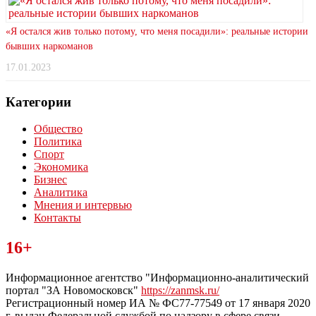
«Я остался жив только потому, что меня посадили»: реальные истории
бывших наркоманов
17.01.2023
Категории
Общество
Политика
Спорт
Экономика
Бизнес
Аналитика
Мнения и интервью
Контакты
Читайте последние новости дня в Тульской области на сайте
16+
“ЗаНовомосковск”
Информационное агентство "Информационно-аналитический
портал "ЗА Новомосковск"
https://zanmsk.ru/
Регистрационный номер ИА № ФС77-77549 от 17 января 2020
г, выдан Федеральной службой по надзору в сфере связи,