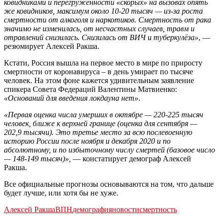
ковидниками и перегруженности «скорых» на вызовах опять
же ковидников, максимум около 10-20 тысяч — из-за роста
смертности от алкоголя и наркотиков. Смертность от рака
значимо не изменилась, от несчастных случаев, травм и
отравлений снизилась. Снизилась от ВИЧ и туберкулёза»
, —
резюмирует Алексей Ракша.
Кстати, Россия вышла на первое место в мире по приросту
смертности от коронавируса – в день умирает по тысяче
человек. На этом фоне кажется удивительным заявление
спикера Совета Федераций Валентины Матвиенко:
«Оснований для введения локдауна нет»
.
«Первая оценка числа умерших в октябре — 220-225 тысяч
человек, ближе к верхней границе (оценка для сентября —
202,9 тысячи). Это третье место за всю послевоенную
историю России после ноября и декабря 2020 и по
абсолютному, и по избыточному числу смертей (базовое число
— 148-149 тысяч)»,
— констатирует демограф Алексей
Ракша.
Все официальные прогнозы основываются на том, что дальше
будет лучше, или хотя бы не хуже.
Алексей Ракша
ВПН
демография
новости
смертность