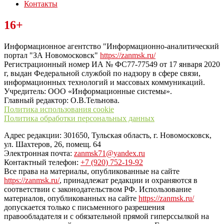
Контакты
Читайте последние новости дня в Тульской области на сайте
16+
“ЗаНовомосковск”
Информационное агентство "Информационно-аналитический
портал "ЗА Новомосковск"
https://zanmsk.ru/
Регистрационный номер ИА № ФС77-77549 от 17 января 2020
г, выдан Федеральной службой по надзору в сфере связи,
информационных технологий и массовых коммуникаций.
Учредитель: ООО «Информационные системы».
Главный редактор: О.В.Тельнова.
Политика использования cookie
Политика обработки персональных данных
Адрес редакции: 301650, Тульская область, г. Новомосковск,
ул. Шахтеров, 26, помещ. 64
Электронная почта:
zanmsk71@yandex.ru
Контактный телефон:
+7 (920) 752-19-92
Все права на материалы, опубликованные на сайте
https://zanmsk.ru/
, принадлежат редакции и охраняются в
соответствии с законодательством РФ. Использование
материалов, опубликованных на сайте
https://zanmsk.ru/
допускается только с письменного разрешения
правообладателя и с обязательной прямой гиперссылкой на