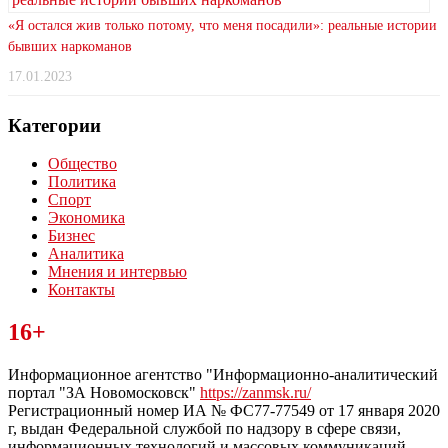
«Я остался жив только потому, что меня посадили»: реальные истории
бывших наркоманов
17.01.2023
Категории
Общество
Политика
Спорт
Экономика
Бизнес
Аналитика
Мнения и интервью
Контакты
Читайте последние новости дня в Тульской области на сайте
16+
“ЗаНовомосковск”
Информационное агентство "Информационно-аналитический
портал "ЗА Новомосковск"
https://zanmsk.ru/
Регистрационный номер ИА № ФС77-77549 от 17 января 2020
г, выдан Федеральной службой по надзору в сфере связи,
информационных технологий и массовых коммуникаций.