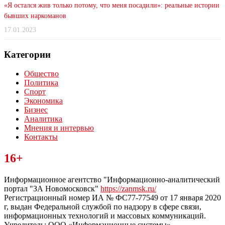
«Я остался жив только потому, что меня посадили»: реальные истории
бывших наркоманов
17.01.2023
Категории
Общество
Политика
Спорт
Экономика
Бизнес
Аналитика
Мнения и интервью
Контакты
Читайте последние новости дня в Тульской области на сайте
16+
“ЗаНовомосковск”
Информационное агентство "Информационно-аналитический
портал "ЗА Новомосковск"
https://zanmsk.ru/
Регистрационный номер ИА № ФС77-77549 от 17 января 2020
г, выдан Федеральной службой по надзору в сфере связи,
информационных технологий и массовых коммуникаций.
Учредитель: ООО «Информационные системы».