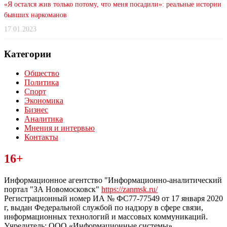
«Я остался жив только потому, что меня посадили»: реальные истории
бывших наркоманов
17.01.2023
Категории
Общество
Политика
Спорт
Экономика
Бизнес
Аналитика
Мнения и интервью
Контакты
Читайте последние новости дня в Тульской области на сайте
16+
“ЗаНовомосковск”
Информационное агентство "Информационно-аналитический
портал "ЗА Новомосковск"
https://zanmsk.ru/
Регистрационный номер ИА № ФС77-77549 от 17 января 2020
г, выдан Федеральной службой по надзору в сфере связи,
информационных технологий и массовых коммуникаций.
Учредитель: ООО «Информационные системы».