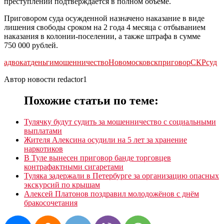
преступлений подтверждается в полном объеме.
Приговором суда осужденной назначено наказание в виде
лишения свободы сроком на 2 года 4 месяца с отбыванием
наказания в колонии-поселении, а также штрафа в сумме
750 000 рублей.
адвокат
деньги
мошенничество
Новомосковск
приговор
СКР
суд
Автор новости redactor1
Похожие статьи по теме:
Тулячку будут судить за мошенничество с социальными
выплатами
Жителя Алексина осудили на 5 лет за хранение
наркотиков
В Туле вынесен приговор банде торговцев
контрафактными сигаретами
Туляка задержали в Петербурге за организацию опасных
экскурсий по крышам
Алексей Платонов поздравил молодожёнов с днём
бракосочетания