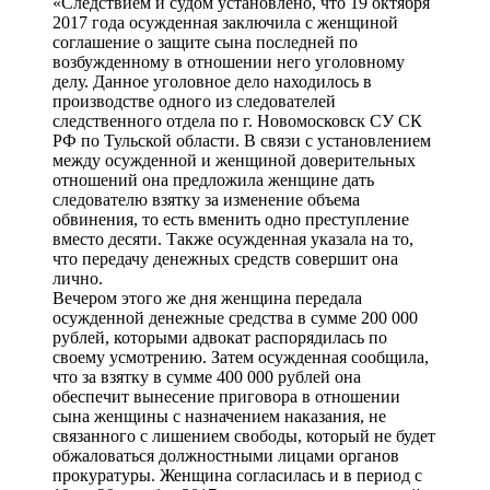
«Следствием и судом установлено, что 19 октября
2017 года осужденная заключила с женщиной
соглашение о защите сына последней по
возбужденному в отношении него уголовному
делу. Данное уголовное дело находилось в
производстве одного из следователей
следственного отдела по г. Новомосковск СУ СК
РФ по Тульской области. В связи с установлением
между осужденной и женщиной доверительных
отношений она предложила женщине дать
следователю взятку за изменение объема
обвинения, то есть вменить одно преступление
вместо десяти. Также осужденная указала на то,
что передачу денежных средств совершит она
лично.
Вечером этого же дня женщина передала
осужденной денежные средства в сумме 200 000
рублей, которыми адвокат распорядилась по
своему усмотрению. Затем осужденная сообщила,
что за взятку в сумме 400 000 рублей она
обеспечит вынесение приговора в отношении
сына женщины с назначением наказания, не
связанного с лишением свободы, который не будет
обжаловаться должностными лицами органов
прокуратуры. Женщина согласилась и в период с